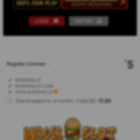
LOGIN
DAFTAR
Show More
5
$
Regular License
Regular
Included:
BURGERSLOT
License
Included:
BURGERSLOT LOGIN
SELECTED
Included:
SITUS BURGERSLOT
88
$
100.00
5.00
Extend support to 12 months
$
$
BURGERSLOT
tempat
hiburan slot
gacor RTP
tinggi & togel
online