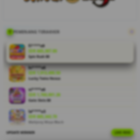
terpercaya.
Nikmati sistem
100% fair play,
deposit &
withdraw
PEMENANG TERAKHIR
cepat, serta
layanan 24/7
fi****o9
di tahun 2026.
IDR 665,387.00
Spin Rush 88
V
bi****a8
i
IDR 1,913,490.50
e
Lucky Twins Nexus
w
vi****o0
l
IDR 1,760,001.26
i
Gate Slots 88
c
e
la****u3
IDR 685,343.70
n
Mahjong Ways Black
s
e
UPDATE WINNER
LIVE FEED
ar****o4
d
IDR 2,178,919.58