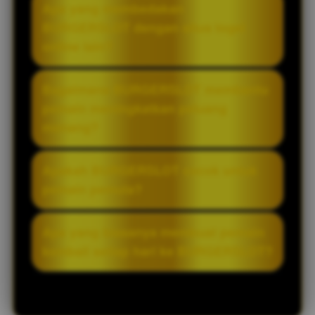
Apa yang membedakan
tempat pasang togel, tapi menghadirkan
BURGERSLOT dengan situs togel
pengalaman bermain yang seru setiap hari
online lain?
dengan prediksi terakurat, sehingga setiap
taruhan terasa seperti petualangan yang
BURGERSLOT mengutamakan
Bagaimana BURGERSLOT membantu
mengasyikkan.
transparansi, akurasi prediksi yang tinggi,
pemain meningkatkan peluang
dan layanan cepat. Kami juga terus
menang?
menghadirkan fitur baru agar pemain
tidak bosan dan selalu merasa
Kami menyediakan prediksi harian yang
Apakah BURGERSLOT cocok untuk
tantangannya berbeda setiap hari.
diolah dari data lengkap dan pola terkini,
pemain pemula?
sehingga pemain bisa lebih percaya diri
saat memasang nomor dan merasakan
Sangat cocok. Antarmuka yang mudah
Apa yang biasanya membuat pemain
hasil yang lebih baik.
dipahami, panduan lengkap, dan customer
kembali setiap hari ke BURGERSLOT?
service yang ramah membuat pemain baru
bisa langsung nyaman bermain tanpa
Sensasi adventure yang berbeda setiap
merasa bingung.
harinya, hasil keluaran yang cepat, dan