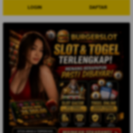
LOGIN
DAFTAR