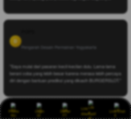
POPS
D
Pengarah Desain Permainan
Yogyakarta
"Saya mulai dari pasaran kecil-kecilan dulu. Lama-lama
berani coba yang lebih besar karena merasa lebih percaya
diri dengan bantuan prediksi yang dikasih BURGERSLOT."
Link
Promo
Login
Daftar
Live Chat
NELLY
Alternatif
R
Antropolog Budaya Digital
Medan