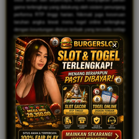
game terlengkap yang didukung oleh sistem penunjang
performa RTP tinggi harian. Nikmati juga keseruan
taruhan angka lewat menu togel online terlengkap
dengan keuntungan diskon terbaik yang tersedia setiap
hari khusus untuk Anda.
BURGERSLOT 2026
selalu mengutamakan
kenyamanan dan privasi para anggotanya. Platform
kami menerapkan enkripsi data tingkat tinggi yang
menjamin sistem permainan berjalan 100% Fair Play
tanpa manipulasi. Semua proses manajemen saldo
dipermudah lewat integrasi sistem deposit cepat serta
withdraw cepat yang diproses dalam hitungan menit.
Jika Anda membutuhkan bantuan teknis, tim customer
service kami siaga penuh melalui fitur 24/7 service
non-stop.
Segera bergabung di platform resmi BURGERSLOT,