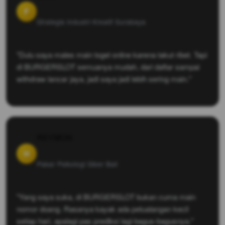
F
Strategis Industri Kreatif
Surabaya
"Dulu saya males main togel online karena takut ribet. Tapi
di BURGERSLOT semuanya mudah, dari daftar sampai
withdraw lancar jaya, jadi saya jadi lebih sering main."
REYMON
H
Pakar Psikologi Siber
Bali
"Yang saya suka, di BURGERSLOT bukan cuma main
nomor doang. Rasanya kayak ada petualangan kecil
setiap hari, apalagi pas prediksi lagi bagus-bagusnya."